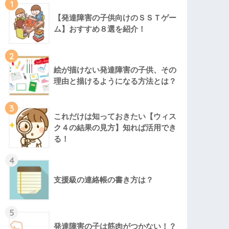
1
【発達障害の子供向けのＳＳＴゲー
ム】おすすめ８選を紹介！
2
絵が描けない発達障害の子供、その
理由と描けるようになる方法とは？
3
これだけは知っておきたい【ウィス
ク４の結果の見方】知れば活用でき
る！
4
支援級の連絡帳の書き方は？
5
発達障害の子は筋肉がつかない！？